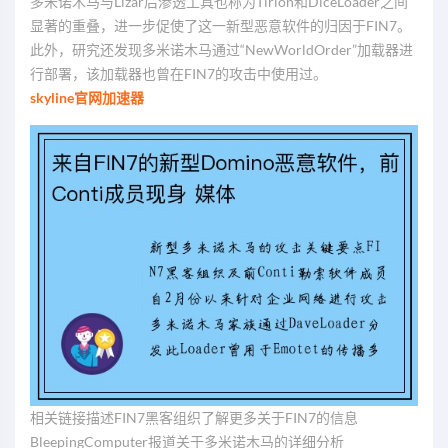
多米诺木马与Lizar后渗透工具也称为Tirion和DiceLoader之间
显著的重叠，进一步促使了这一新型恶意软件的归因于FIN7。
此外，研究还发现多米诺木马通过“NewWorldOrder”加载器进
行部署，该加载器也曾在FIN7的攻击中使用过。
skyline官网加速器
相关链接描述FIN7黑客组织了解更多关于FIN7的信息
BleepingComputer报道关于多米诺木马的详细分析